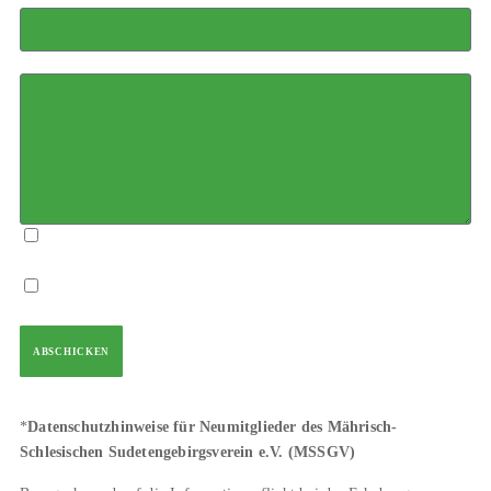
Weitere Mitteilungen
Ich bin damit einverstanden, dass mein "runder" Geburtstag (ab dem
50.) in der Vereinszeitschrift Altvater erwähnt wird.
Die Datenschutzhinweise* für Neumitglieder habe ich zur Kenntnis
genommen.
ABSCHICKEN
*
Datenschutzhinweise für Neumitglieder des Mährisch-
Schlesischen Sudetengebirgsverein e.V. (MSSGV)