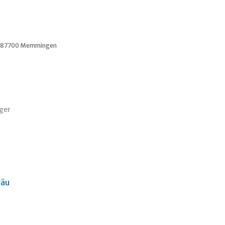
, 87700 Memmingen
ger
gäu