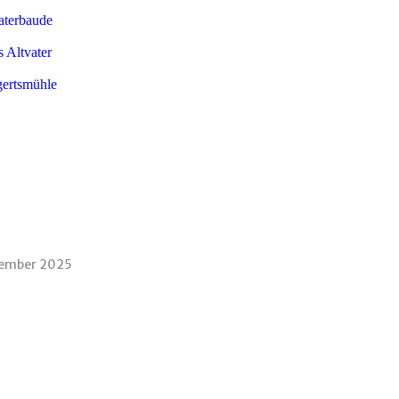
aterbaude
 Altvater
ertsmühle
zember 2025