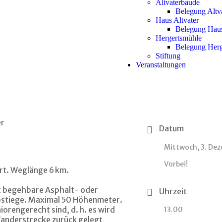
Altvaterbaude
Belegung Altv
Haus Altvater
Belegung Haus
Hergertsmühle
Belegung Herg
Stiftung
Veranstaltungen
Datum
Mittwoch, 3. De
Vorbei!
rt. Weglänge 6 km.
t begehbare Asphalt- oder
Uhrzeit
bstiege. Maximal 50 Höhenmeter.
niorengerecht sind, d. h. es wird
13.00
 Wanderstrecke zurück gelegt