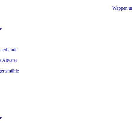
te
aterbaude
 Altvater
ertsmühle
te