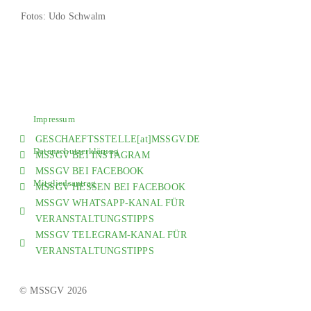
Fotos: Udo Schwalm
Impressum
GESCHAEFTSSTELLE[at]MSSGV.DE
Datenschutzerklärung
MSSGV BEI INSTAGRAM
MSSGV BEI FACEBOOK
Mitgliedsantrag
MSSGV HESSEN BEI FACEBOOK
MSSGV WHATSAPP-KANAL FÜR
VERANSTALTUNGSTIPPS
MSSGV TELEGRAM-KANAL FÜR
VERANSTALTUNGSTIPPS
© MSSGV 2026