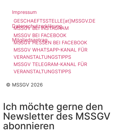
Impressum
GESCHAEFTSSTELLE[at]MSSGV.DE
Datenschutzerklärung
MSSGV BEI INSTAGRAM
MSSGV BEI FACEBOOK
Mitgliedsantrag
MSSGV HESSEN BEI FACEBOOK
MSSGV WHATSAPP-KANAL FÜR
VERANSTALTUNGSTIPPS
MSSGV TELEGRAM-KANAL FÜR
VERANSTALTUNGSTIPPS
© MSSGV 2026
Ich möchte gerne den
Newsletter des MSSGV
abonnieren