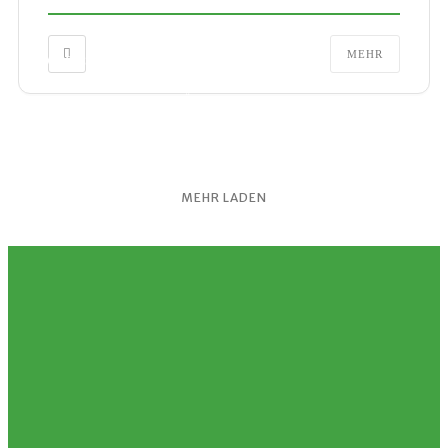
MEHR
IMPRESSUM
DATENSCHUTZERKLÄRUNG
MITGLIEDSANTRAG
MEHR LADEN