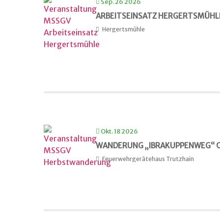
Sep. 26 2026
ARBEITSEINSATZ HERGERTSMÜHL
Hergertsmühle
Okt. 18 2026
WANDERUNG „IBRAKUPPENWEG“ 
Feuerwehrgerätehaus Trutzhain